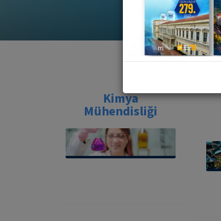
Kimya
Mühendisliği