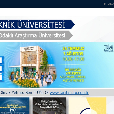
İTÜ AN
kımızda
Öğrenciler
Eğitim
Personel
Mezunlar
Araştırma