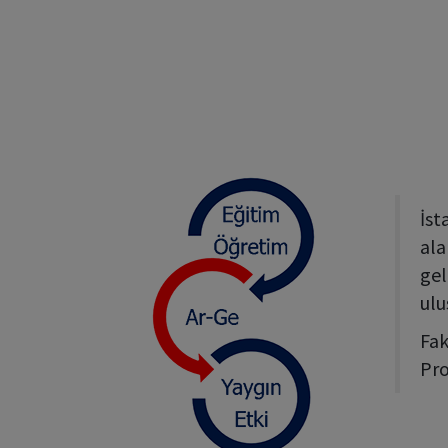
İst
ala
gel
ulu
Fak
Pr