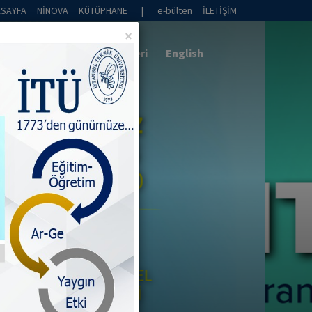
ASAYFA
NİNOVA
KÜTÜPHANE
|
e-bülten
İLETİŞİM
×
İş Birlikleri
Haberler
Galeri
English