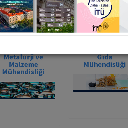
Bölümler
Metalurji ve
Gıda
Malzeme
Mühendisliği
Mühendisliği