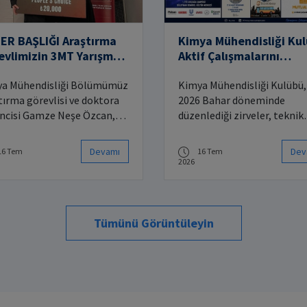
BAŞLIĞI Araştırma
Kimya Mühendisliği Ku
evlimizin 3MT Yarışması
Aktif Çalışmalarını
rısı
Sürdürdü
a Mühendisliği Bölümümüz
Kimya Mühendisliği Kulübü,
tırma görevlisi ve doktora
2026 Bahar döneminde
ncisi Gamze Neşe Özcan,
düzenlediği zirveler, teknik
3MT (Three Minute Thesis)
geziler ve sektörden uzma
etition kapsamında
isimlerin katıldığı etkinlikl
Devamı
Dev
16 Tem
16 Tem
nlenen yarışmada
öğrencileri sektör
2026
ple’s Choice Award”
temsilcileriyle bir araya
üne layık görülmüştür.
getirmeyi sürdürdü.
Tümünü Görüntüleyin