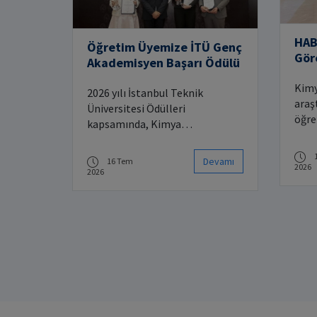
HABER 
Öğretim Üyemize İTÜ Genç
Gör
Akademisyen Başarı Ödülü
Başa
Kimy
2026 yılı İstanbul Teknik
araş
Üniversitesi Ödülleri
öğre
kapsamında, Kimya
İTÜ 
Mühendisliği Bölümü öğretim
Comp
üyemiz Dr. Öğr. Üyesi Hüseyin
Devamı
16 Tem
düze
2026
Enis Karahan, Mühendislik
2026
“Peo
Bilimleri alanında Genç
ödül
Akademisyen Başarı Ödülü'ne
layık görülmüştür.