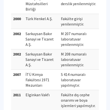
Müstahsilleri
derslik yenilenmiştir.
Birliği
2000
Türk Henkel A.Ş.
Fakülte girişi
yenilenmiştir.
2002
Sarkuysan Bakır
M 207 numaralı
Sanayi ve Ticaret
laboratuvar
A.Ş.
yenilenmiştir.
2002
Sarkuysan Bakır
M 208 numaralı
Sanayi ve Ticaret
laboratuvar
A.Ş.
yenilenmiştir.
2007
İTÜ Kimya
S 414 numaralı
Fakültesi 1971
laboratuvar
Mezunları
yapılmıştır.
2011
Elginkan Vakfı
Fakülte dış cephe
onarımı ve boya
işlemleri yapılmıştır.