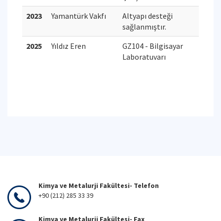
2023
Yamantürk Vakfı
Altyapı desteği
sağlanmıştır.
2025
Yıldız Eren
GZ104 - Bilgisayar
Laboratuvarı
Kimya ve Metalurji Fakültesi- Telefon
+90 (212) 285 33 39
Kimya ve Metalurji Fakültesi- Fax