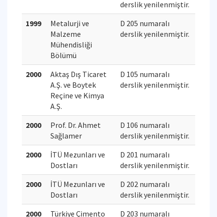
derslik yenilenmiştir.
1999
Metalurji ve
D 205 numaralı
Malzeme
derslik yenilenmiştir.
Mühendisliği
Bölümü
2000
Aktaş Dış Ticaret
D 105 numaralı
A.Ş. ve Boytek
derslik yenilenmiştir.
Reçine ve Kimya
A.Ş.
2000
Prof. Dr. Ahmet
D 106 numaralı
Sağlamer
derslik yenilenmiştir.
2000
İTÜ Mezunları ve
D 201 numaralı
Dostları
derslik yenilenmiştir.
2000
İTÜ Mezunları ve
D 202 numaralı
Dostları
derslik yenilenmiştir.
2000
Türkiye Çimento
D 203 numaralı