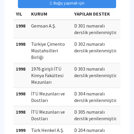
Bağış yapmak için
YIL
KURUM
YAPILAN DESTEK
1998
Gemsan A.Ş.
D 301 numaralı
derslik yenilenmiştir.
1998
Türkiye Çimento
D 302 numaralı
Müstahsilleri
derslik yenilenmiştir.
Birliği
1998
1976 girişli İTÜ
D 303 numaralı
Kimya Fakültesi
derslik yenilenmiştir.
Mezunları
1998
İTÜ Mezunları ve
D 304 numaralı
Dostları
derslik yenilenmiştir.
1998
İTÜ Mezunları ve
D 305 numaralı
Dostları
derslik yenilenmiştir.
1999
Türk Henkel A.Ş.
D 204 numaralı