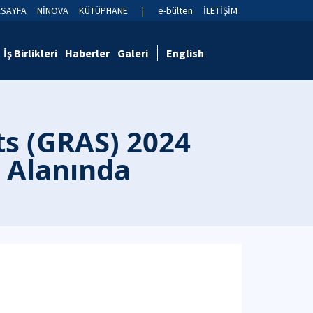
ASAYFA
NİNOVA
KÜTÜPHANE
|
e-bülten
İLETİŞİM
İş Birlikleri
Haberler
Galeri
English
ts (GRAS) 2024
i Alanında