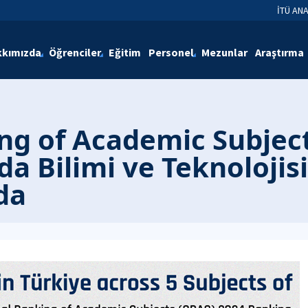
İTÜ AN
kımızda
Öğrenciler
Eğitim
Personel
Mezunlar
Araştırma
ing of Academic Subjec
da Bilimi ve Teknolojis
da