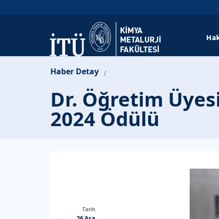
Hak
Haber Detay
/
Dr. Öğretim Üyes
2024 Ödülü
Tarih
26 Ara