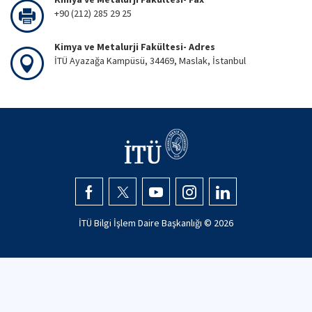
+90 (212) 285 29 25
Kimya ve Metalurji Fakültesi- Adres
İTÜ Ayazağa Kampüsü, 34469, Maslak, İstanbul
İTÜ Bilgi İşlem Daire Başkanlığı ©
2026