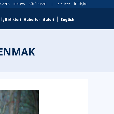
ASAYFA
NİNOVA
KÜTÜPHANE
|
e-bülten
İLETİŞİM
İş Birlikleri
Haberler
Galeri
English
 TENMAK